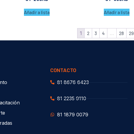
Añadir a lista
Añadir a lista
1
2
3
4
…
28
29
CONTACTO
nto
81 8676 6423
81 2235 9110
acitación
rte
81 1879 0079
uradas