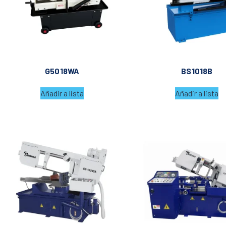
G5018WA
BS1018B
Añadir a lista
Añadir a lista