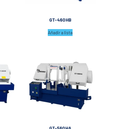
GT-460HB
Añadir a lista
GT-560HA