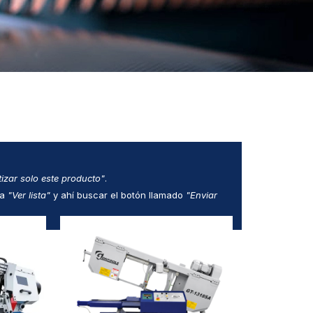
izar solo este producto"
.
ga
"Ver lista"
y ahí buscar el botón llamado
"Enviar