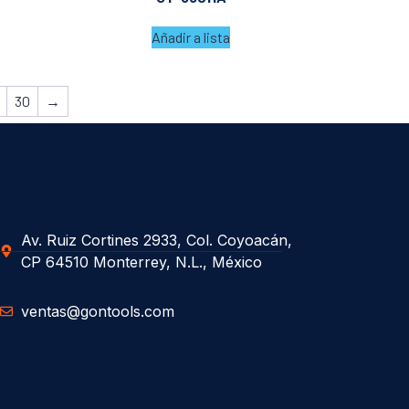
Añadir a lista
30
→
Av. Ruiz Cortines 2933, Col. Coyoacán,
CP 64510 Monterrey, N.L., México
ventas@gontools.com