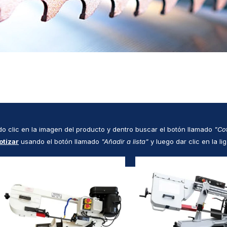
o clic en la imagen del producto y dentro buscar el botón llamado
"Cot
otizar
usando el botón llamado
"Añadir a lista"
y luego dar clic en la li