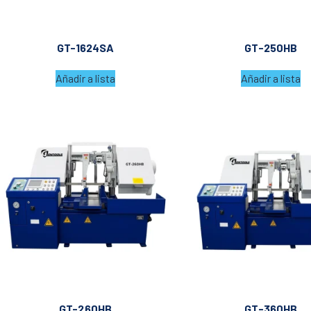
GT-1624SA
GT-250HB
Añadir a lista
Añadir a lista
GT-260HB
GT-360HB