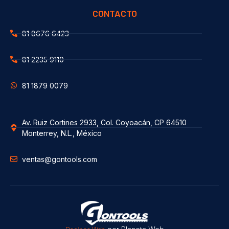
CONTACTO
81 8676 6423
81 2235 9110
81 1879 0079
Av. Ruiz Cortines 2933, Col. Coyoacán, CP 64510
Monterrey, N.L., México
ventas@gontools.com