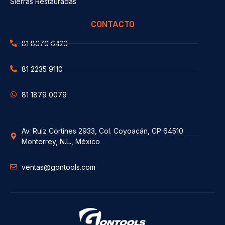
Sierras Restauradas
CONTACTO
81 8676 6423
81 2235 9110
81 1879 0079
Av. Ruiz Cortines 2933, Col. Coyoacán, CP 64510
Monterrey, N.L., México
ventas@gontools.com