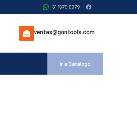
81 1879 0079
ventas@gontools.com
Ir a Catálogo
)