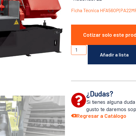
Ficha Técnica HFA560P(PA22M
Cotizar solo este pro
Añadir a lista
¿Dudas?
Si tienes alguna dud
gusto te daremos sop
Regresar a Catálogo