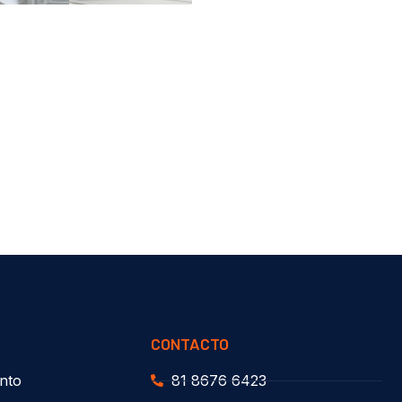
CONTACTO
nto
81 8676 6423