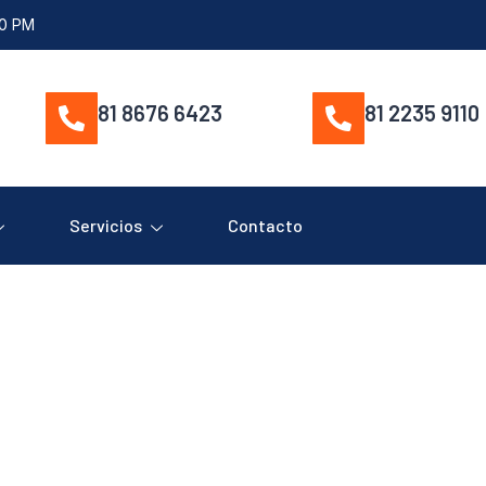
00 PM
81 8676 6423
81 2235 9110
Servicios
Contacto
HFA560P (PA22MPC