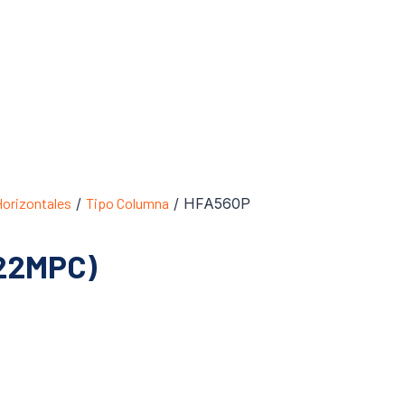
Horizontales
/
Tipo Columna
/ HFA560P
22MPC)