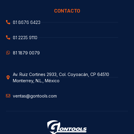
CONTACTO
81 8676 6423
81 2235 9110
81 1879 0079
Av. Ruiz Cortines 2933, Col. Coyoacán, CP 64510
Monterrey, N.L., México
ventas@gontools.com