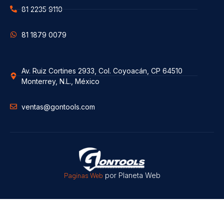
81 2235 9110
81 1879 0079
Av. Ruiz Cortines 2933, Col. Coyoacán, CP 64510
Monterrey, N.L., México
ventas@gontools.com
Paginas Web
por Planeta Web