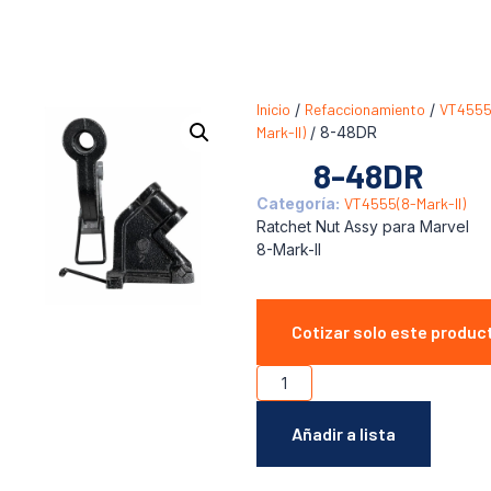
Inicio
/
Refaccionamiento
/
VT4555
Mark-II)
/ 8-48DR
8-48DR
Categoría:
VT4555(8-Mark-II)
Ratchet Nut Assy para Marvel
8-Mark-II
Cotizar solo este produc
Añadir a lista