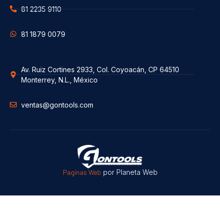
81 2235 9110
81 1879 0079
Av. Ruiz Cortines 2933, Col. Coyoacán, CP 64510
Monterrey, N.L., México
ventas@gontools.com
Paginas Web
por Planeta Web