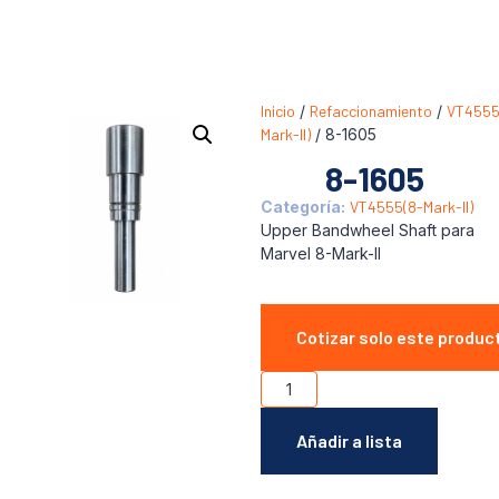
Inicio
/
Refaccionamiento
/
VT4555
Mark-II)
/ 8-1605
8-1605
Categoría:
VT4555(8-Mark-II)
Upper Bandwheel Shaft para
Marvel 8-Mark-II
Cotizar solo este produc
Añadir a lista