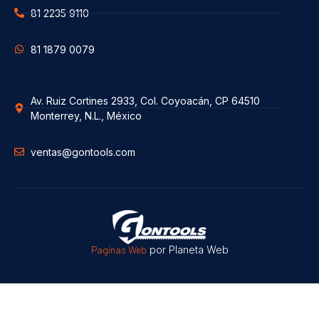
81 2235 9110
81 1879 0079
Av. Ruiz Cortines 2933, Col. Coyoacán, CP 64510
Monterrey, N.L., México
ventas@gontools.com
Paginas Web
por Planeta Web