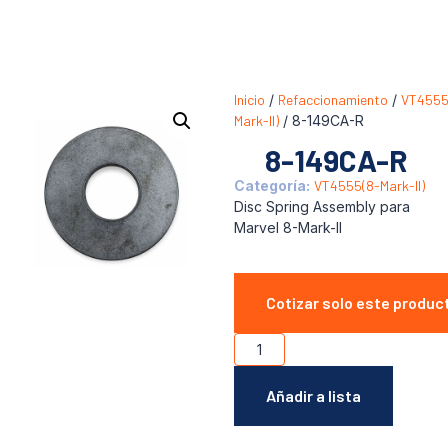
Inicio
/
Refaccionamiento
/
VT4555
Mark-II)
/ 8-149CA-R
8-149CA-R
Categoría:
VT4555(8-Mark-II)
Disc Spring Assembly para
Marvel 8-Mark-II
Cotizar solo este produc
Añadir a lista