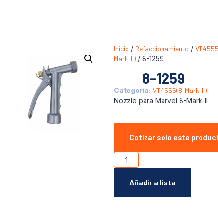
Inicio
/
Refaccionamiento
/
VT4555
Mark-II)
/ 8-1259
8-1259
Categoría:
VT4555(8-Mark-II)
Nozzle para Marvel 8-Mark-II
Cotizar solo este produc
Añadir a lista