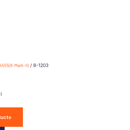
4555(8-Mark-II)
/ 8-1203
I
ducto