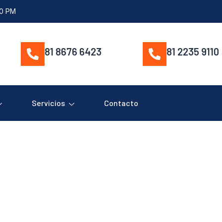
00 PM
81 8676 6423
81 2235 9110
Servicios
Contacto
8-1203