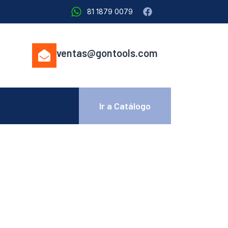
81 1879 0079
ventas@gontools.com
Ir a Catálogo