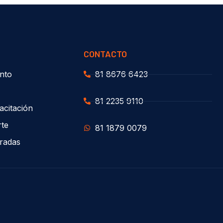
CONTACTO
nto
81 8676 6423
81 2235 9110
acitación
rte
81 1879 0079
uradas