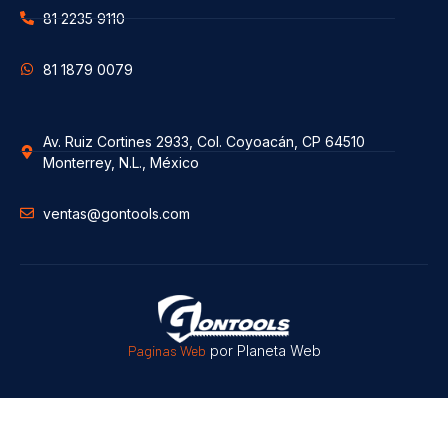
81 2235 9110
81 1879 0079
Av. Ruiz Cortines 2933, Col. Coyoacán, CP 64510
Monterrey, N.L., México
ventas@gontools.com
Paginas Web
por Planeta Web