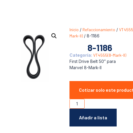
Inicio
/
Refaccionamiento
/
VT4555
Mark-II)
/ 8-1186
8-1186
Categoría:
VT4555(8-Mark-II)
First Drive Belt 50″ para
Marvel 8-Mark-II
Cotizar solo este produc
Añadir a lista