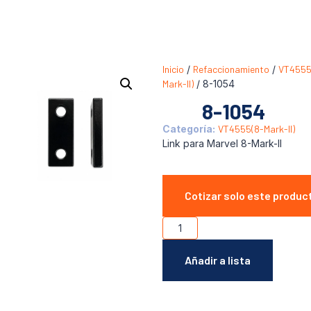
Inicio
/
Refaccionamiento
/
VT4555
Mark-II)
/ 8-1054
8-1054
Categoría:
VT4555(8-Mark-II)
Link para Marvel 8-Mark-II
Cotizar solo este produc
Añadir a lista