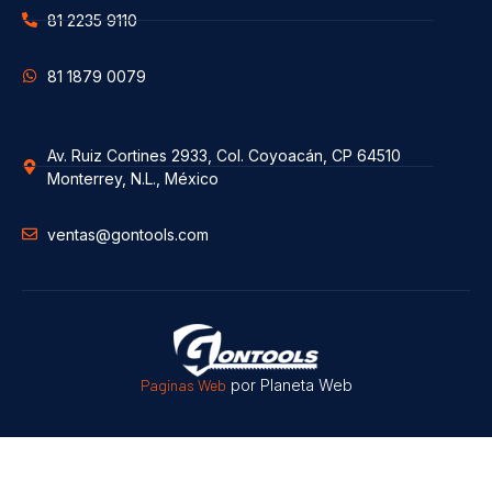
81 2235 9110
81 1879 0079
Av. Ruiz Cortines 2933, Col. Coyoacán, CP 64510
Monterrey, N.L., México
ventas@gontools.com
Paginas Web
por Planeta Web