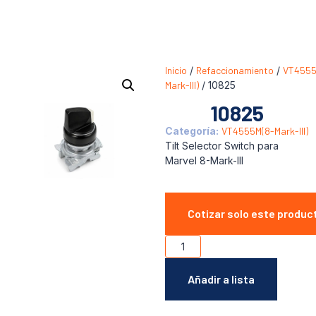
Inicio
/
Refaccionamiento
/
VT4555
Mark-III)
/ 10825
10825
Categoría:
VT4555M(8-Mark-III)
Tilt Selector Switch para
Marvel 8-Mark-III
Cotizar solo este produc
Añadir a lista