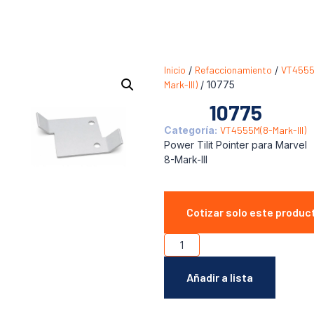
Inicio
/
Refaccionamiento
/
VT4555
Mark-III)
/ 10775
10775
Categoría:
VT4555M(8-Mark-III)
Power Tilit Pointer para Marvel
8-Mark-III
Cotizar solo este produc
Añadir a lista