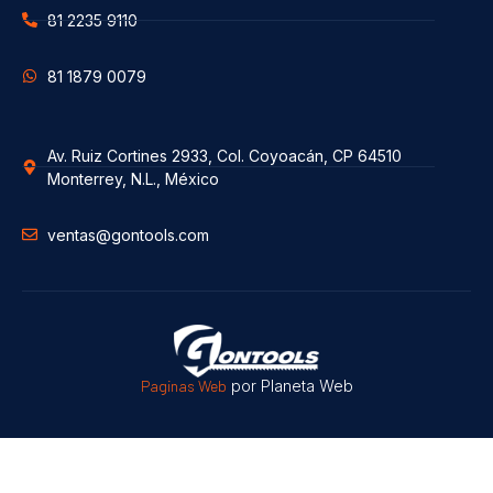
81 2235 9110
81 1879 0079
Av. Ruiz Cortines 2933, Col. Coyoacán, CP 64510
Monterrey, N.L., México
ventas@gontools.com
Paginas Web
por Planeta Web