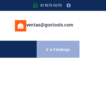
81 1879 0079
ventas@gontools.com
Ir a Catálogo