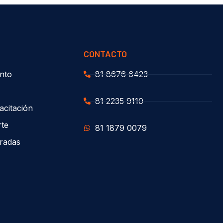
CONTACTO
nto
81 8676 6423
81 2235 9110
acitación
rte
81 1879 0079
uradas