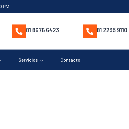
00 PM
81 8676 6423
81 2235 9110
Servicios
Contacto
10687