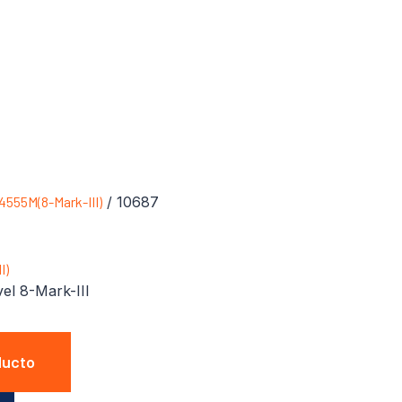
4555M(8-Mark-III)
/ 10687
I)
el 8-Mark-III
ducto