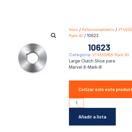
Inicio
/
Refaccionamiento
/
VT4555
Mark-III)
/ 10623
10623
Categoría:
VT4555M(8-Mark-III)
Large Clutch Shoe para
Marvel 8-Mark-III
Cotizar solo este produc
Añadir a lista