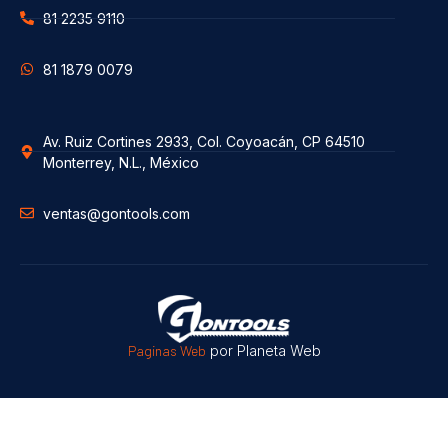
81 2235 9110
81 1879 0079
Av. Ruiz Cortines 2933, Col. Coyoacán, CP 64510
Monterrey, N.L., México
ventas@gontools.com
Paginas Web
por Planeta Web