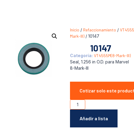
Inicio
/
Refaccionamiento
/
VT4555
Mark-III)
/ 10147
10147
Categoría:
VT4555M(8-Mark-III)
Seal, 1.256 in O.D. para Marvel
8-Mark-III
Cotizar solo este produc
Añadir a lista