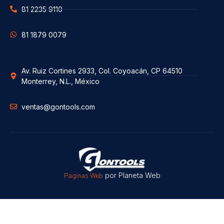
81 2235 9110
81 1879 0079
Av. Ruiz Cortines 2933, Col. Coyoacán, CP 64510
Monterrey, N.L., México
ventas@gontools.com
Paginas Web
por Planeta Web