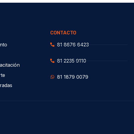
CONTACTO
nto
81 8676 6423
81 2235 9110
acitación
rte
81 1879 0079
uradas