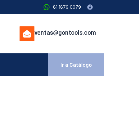
81 1879 0079
ventas@gontools.com
Ir a Catálogo