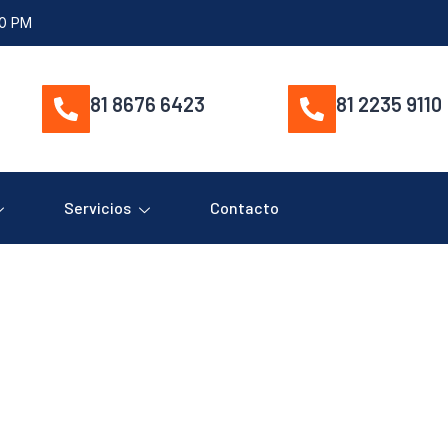
00 PM
81 8676 6423
81 2235 9110
Servicios
Contacto
10064