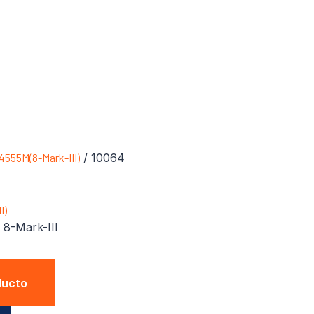
4555M(8-Mark-III)
/ 10064
I)
 8-Mark-III
ducto