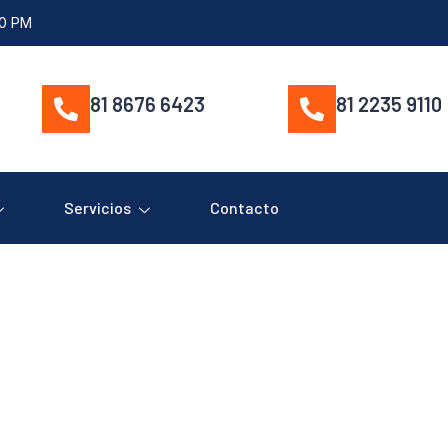
00 PM
81 8676 6423
81 2235 9110
Servicios
Contacto
00002