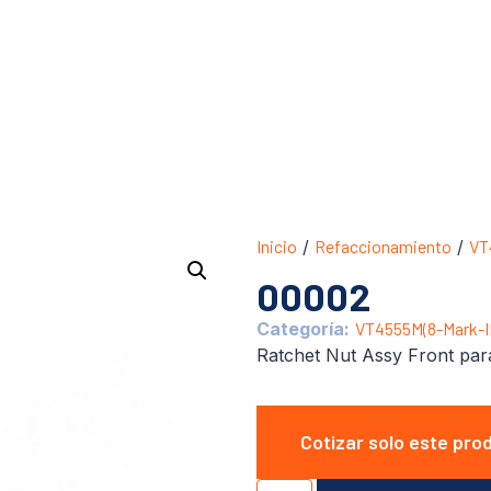
Inicio
/
Refaccionamiento
/
VT
00002
Categoría:
VT4555M(8-Mark-II
Ratchet Nut Assy Front par
Cotizar solo este pro