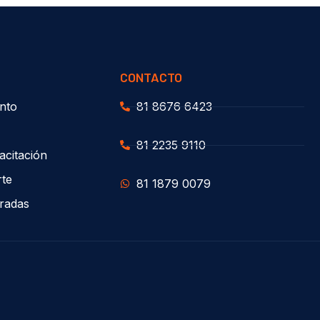
CONTACTO
nto
81 8676 6423
81 2235 9110
acitación
rte
81 1879 0079
uradas