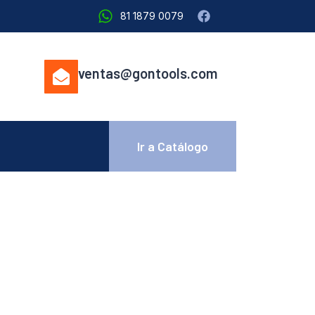
81 1879 0079
ventas@gontools.com
Ir a Catálogo