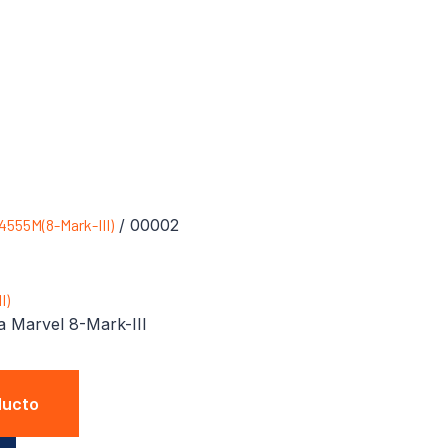
4555M(8-Mark-III)
/ 00002
I)
a Marvel 8-Mark-III
ducto